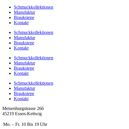
Zum
Schmuckkollektionen
Inhalt
Manufaktur
springen
Brauksiepe
Kontakt
Schmuckkollektionen
Manufaktur
Brauksiepe
Kontakt
Schmuckkollektionen
Manufaktur
Brauksiepe
Kontakt
Schmuckkollektionen
Manufaktur
Brauksiepe
Kontakt
Meisenburgstrasse 266
45219 Essen-Kettwig
Mo. – Fr.
10 Bis 19 Uhr